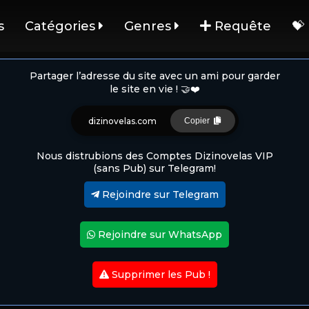
s
Catégories
Genres
Requête
💝
Partager l’adresse du site avec un ami pour garder
le site en vie ! 🤝❤️
dizinovelas.com
Copier
Nous distrubions des Comptes Dizinovelas VIP
(sans Pub) sur Telegram!
Rejoindre sur Telegram
Rejoindre sur WhatsApp
Supprimer les Pub !