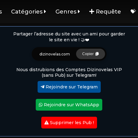
s
Catégories
Genres
Requête
💝
Partager l’adresse du site avec un ami pour garder
le site en vie ! 🤝❤️
dizinovelas.com
Copier
Nous distrubions des Comptes Dizinovelas VIP
(sans Pub) sur Telegram!
Rejoindre sur Telegram
Rejoindre sur WhatsApp
Supprimer les Pub !