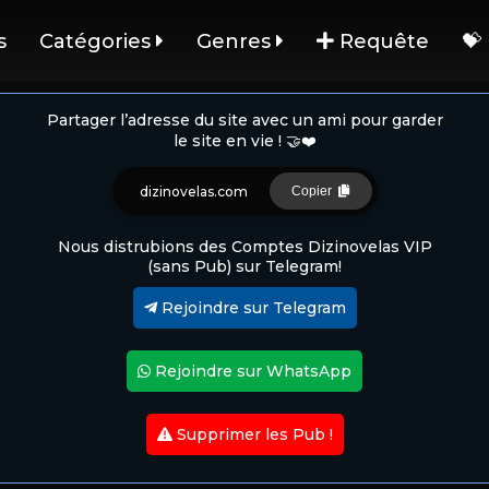
s
Catégories
Genres
Requête
💝
Partager l’adresse du site avec un ami pour garder
le site en vie ! 🤝❤️
dizinovelas.com
Copier
Nous distrubions des Comptes Dizinovelas VIP
(sans Pub) sur Telegram!
Rejoindre sur Telegram
Rejoindre sur WhatsApp
Supprimer les Pub !