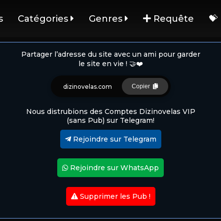
s
Catégories
Genres
Requête
💝
Partager l’adresse du site avec un ami pour garder
le site en vie ! 🤝❤️
dizinovelas.com
Copier
Nous distrubions des Comptes Dizinovelas VIP
(sans Pub) sur Telegram!
Rejoindre sur Telegram
Rejoindre sur WhatsApp
Supprimer les Pub !