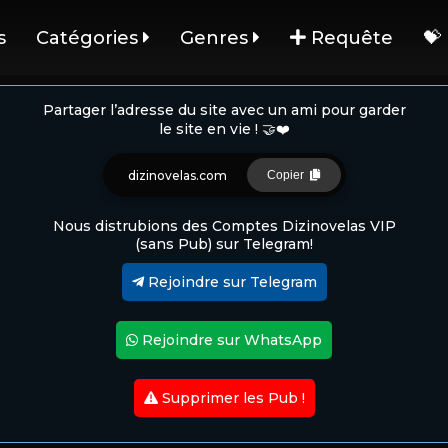
s
Catégories
Genres
Requête
💝
Partager l’adresse du site avec un ami pour garder
le site en vie ! 🤝❤️
dizinovelas.com
Copier
Nous distrubions des Comptes Dizinovelas VIP
(sans Pub) sur Telegram!
Rejoindre sur Telegram
Rejoindre sur WhatsApp
Supprimer les Pub !