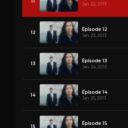
11
Jan. 22, 2013
Épisode 12
12
Jan. 23, 2013
Épisode 13
13
Jan. 24, 2013
Épisode 14
14
Jan. 25, 2013
Épisode 15
15