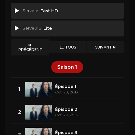
Serveur
Fast HD
Serveur 2
Lite
TOUS
SUIVANT
PRÉCÉDENT
Saison
1
Épisode 1
1
Oct. 28, 2013
Épisode 2
2
Oct. 29, 2013
Épisode 3