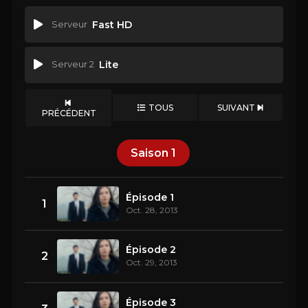
Serveur
Fast HD
Serveur 2
Lite
TOUS
SUIVANT
PRÉCÉDENT
Saison
1
Épisode 1
1
Oct. 28, 2013
Épisode 2
2
Oct. 29, 2013
Épisode 3