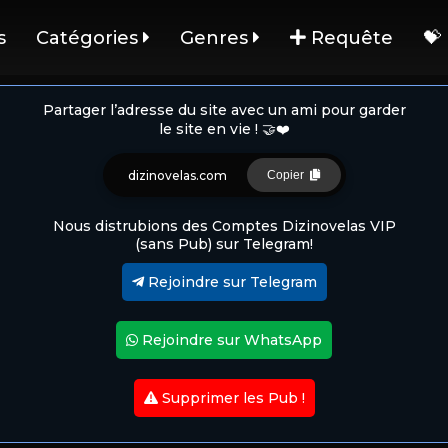
s
Catégories
Genres
Requête
💝
Partager l’adresse du site avec un ami pour garder
le site en vie ! 🤝❤️
dizinovelas.com
Copier
Nous distrubions des Comptes Dizinovelas VIP
(sans Pub) sur Telegram!
Rejoindre sur Telegram
Rejoindre sur WhatsApp
Supprimer les Pub !