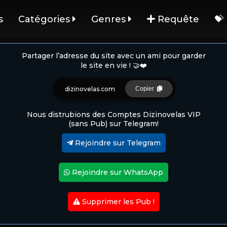
s
Catégories
Genres
Requête
💝
Partager l’adresse du site avec un ami pour garder
le site en vie ! 🤝❤️
dizinovelas.com
Copier
Nous distrubions des Comptes Dizinovelas VIP
(sans Pub) sur Telegram!
Rejoindre sur Telegram
Rejoindre sur WhatsApp
Supprimer les Pub !