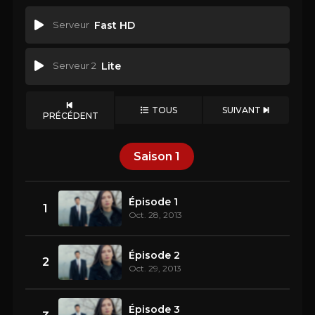
Serveur
Fast HD
Serveur 2
Lite
TOUS
SUIVANT
PRÉCÉDENT
Saison
1
Épisode 1
1
Oct. 28, 2013
Épisode 2
2
Oct. 29, 2013
Épisode 3