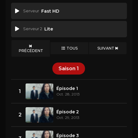
Serveur
Fast HD
Serveur 2
Lite
TOUS
SUIVANT
PRÉCÉDENT
Saison
1
Épisode 1
1
Oct. 28, 2013
Épisode 2
2
Oct. 29, 2013
Épisode 3