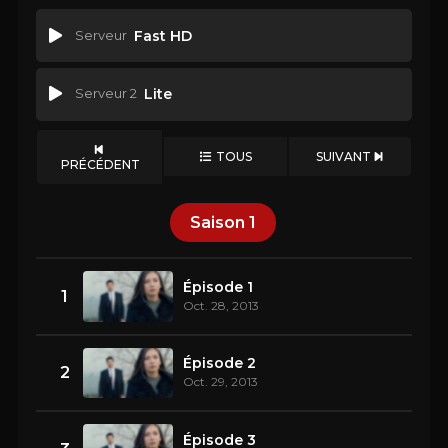
Serveur
Fast HD
Serveur 2
Lite
TOUS
SUIVANT
PRÉCÉDENT
Saison
1
Épisode 1
1
Oct. 28, 2013
Épisode 2
2
Oct. 29, 2013
Épisode 3