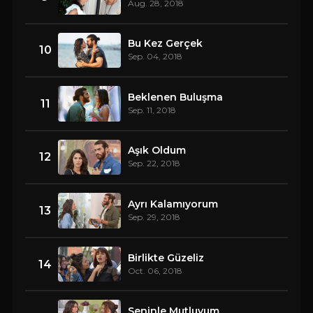
Aug. 28, 2018
Bu Kez Gerçek
10
Sep. 04, 2018
Beklenen Buluşma
11
Sep. 11, 2018
Aşık Oldum
12
Sep. 22, 2018
Ayrı Kalamıyorum
13
Sep. 29, 2018
Birlikte Güzeliz
14
Oct. 06, 2018
Seninle Mutluyum