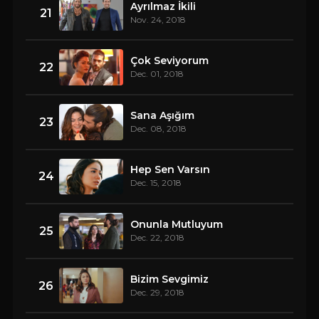
Ayrılmaz İkili
21
Nov. 24, 2018
Çok Seviyorum
22
Dec. 01, 2018
Sana Aşığım
23
Dec. 08, 2018
Hep Sen Varsın
24
Dec. 15, 2018
Onunla Mutluyum
25
Dec. 22, 2018
Bizim Sevgimiz
26
Dec. 29, 2018