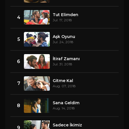
Tut Elimden
4
Jul. 17, 2018
Aşk Oyunu
5
Jul. 24, 2018
İtiraf Zamanı
6
Jul. 31, 2018
Gitme Kal
7
Aug. 07, 2018
Sana Geldim
8
Aug. 14, 2018
Sadece İkimiz
9