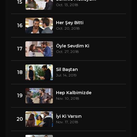
15
Oct. 13, 2018
Her Şey Bitti
16
Oct. 20, 2018
Öyle Sevdim Ki
17
Oct. 27, 2018
Sil Baştan
18
Jul. 14, 2019
Hep Kalbimizde
19
Nov. 10, 2018
İyi Ki Varsın
20
Nov. 17, 2018