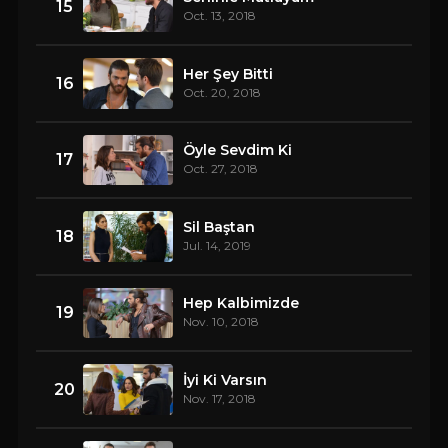
15
Oct. 13, 2018
Her Şey Bitti
16
Oct. 20, 2018
Öyle Sevdim Ki
17
Oct. 27, 2018
Sil Baştan
18
Jul. 14, 2019
Hep Kalbimizde
19
Nov. 10, 2018
İyi Ki Varsın
20
Nov. 17, 2018