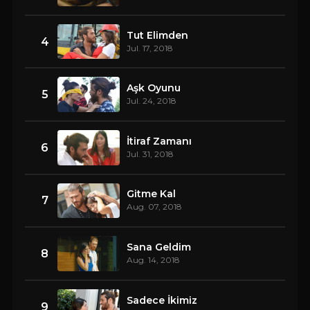
Tut Elimden
4
Jul. 17, 2018
Aşk Oyunu
5
Jul. 24, 2018
İtiraf Zamanı
6
Jul. 31, 2018
Gitme Kal
7
Aug. 07, 2018
Sana Geldim
8
Aug. 14, 2018
Sadece İkimiz
9