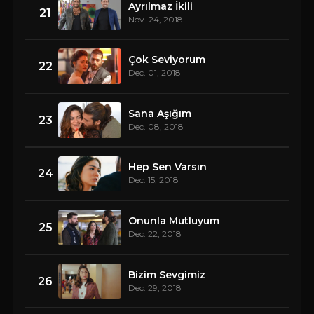
Ayrılmaz İkili
21
Nov. 24, 2018
Çok Seviyorum
22
Dec. 01, 2018
Sana Aşığım
23
Dec. 08, 2018
Hep Sen Varsın
24
Dec. 15, 2018
Onunla Mutluyum
25
Dec. 22, 2018
Bizim Sevgimiz
26
Dec. 29, 2018