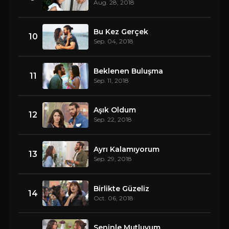
Aug. 28, 2018
Bu Kez Gerçek
10
Sep. 04, 2018
Beklenen Buluşma
11
Sep. 11, 2018
Aşık Oldum
12
Sep. 22, 2018
Ayrı Kalamıyorum
13
Sep. 29, 2018
Birlikte Güzeliz
14
Oct. 06, 2018
Seninle Mutluyum