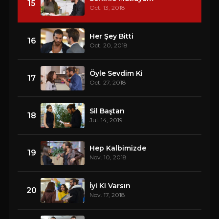
15
Oct. 13, 2018
Her Şey Bitti
16
Oct. 20, 2018
Öyle Sevdim Ki
17
Oct. 27, 2018
Sil Baştan
18
Jul. 14, 2019
Hep Kalbimizde
19
Nov. 10, 2018
İyi Ki Varsın
20
Nov. 17, 2018