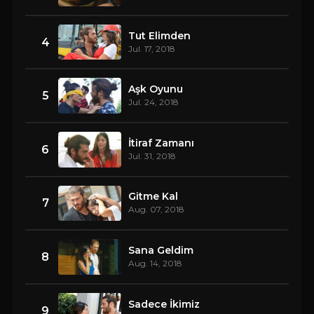
Tut Elimden
4
Jul. 17, 2018
Aşk Oyunu
5
Jul. 24, 2018
İtiraf Zamanı
6
Jul. 31, 2018
Gitme Kal
7
Aug. 07, 2018
Sana Geldim
8
Aug. 14, 2018
Sadece İkimiz
9