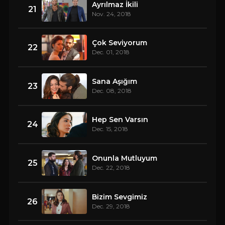
Ayrılmaz İkili
21
Nov. 24, 2018
Çok Seviyorum
22
Dec. 01, 2018
Sana Aşığım
23
Dec. 08, 2018
Hep Sen Varsın
24
Dec. 15, 2018
Onunla Mutluyum
25
Dec. 22, 2018
Bizim Sevgimiz
26
Dec. 29, 2018