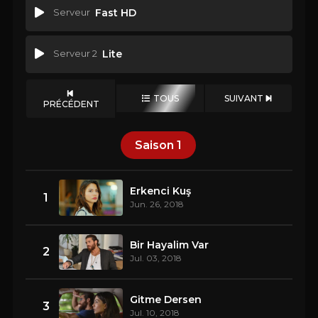
Serveur
Fast HD
Serveur 2
Lite
TOUS
SUIVANT
PRÉCÉDENT
Saison
1
Erkenci Kuş
1
Jun. 26, 2018
Bir Hayalim Var
2
Jul. 03, 2018
Gitme Dersen
3
Jul. 10, 2018