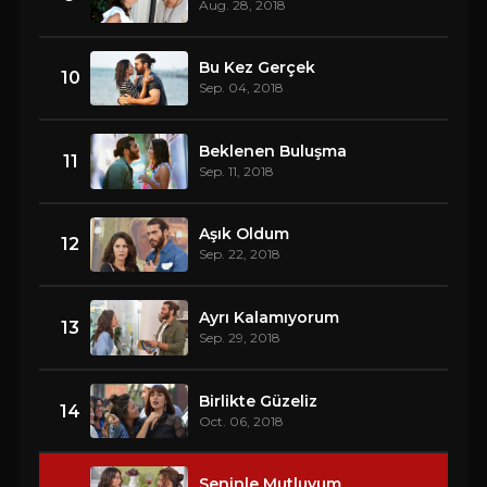
Aug. 28, 2018
Bu Kez Gerçek
10
Sep. 04, 2018
Beklenen Buluşma
11
Sep. 11, 2018
Aşık Oldum
12
Sep. 22, 2018
Ayrı Kalamıyorum
13
Sep. 29, 2018
Birlikte Güzeliz
14
Oct. 06, 2018
Seninle Mutluyum