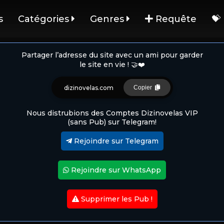
s
Catégories
Genres
Requête
💝
Partager l’adresse du site avec un ami pour garder
le site en vie ! 🤝❤️
dizinovelas.com
Copier
Nous distrubions des Comptes Dizinovelas VIP
(sans Pub) sur Telegram!
Rejoindre sur Telegram
Rejoindre sur WhatsApp
Supprimer les Pub !