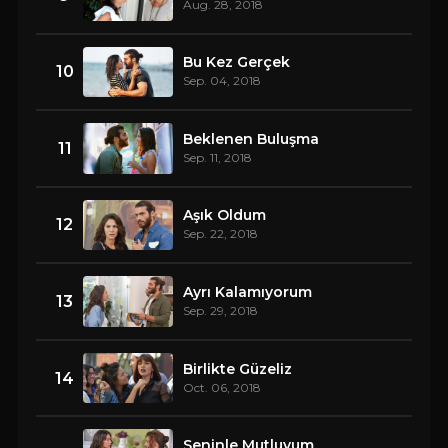
Aug. 28, 2018
Bu Kez Gerçek
10
Sep. 04, 2018
Beklenen Buluşma
11
Sep. 11, 2018
Aşık Oldum
12
Sep. 22, 2018
Ayrı Kalamıyorum
13
Sep. 29, 2018
Birlikte Güzeliz
14
Oct. 06, 2018
Seninle Mutluyum