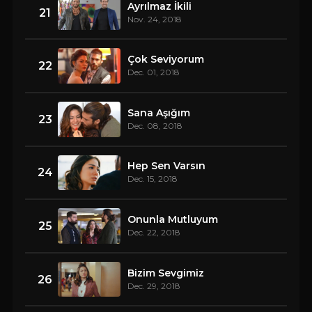
Ayrılmaz İkili
21
Nov. 24, 2018
Çok Seviyorum
22
Dec. 01, 2018
Sana Aşığım
23
Dec. 08, 2018
Hep Sen Varsın
24
Dec. 15, 2018
Onunla Mutluyum
25
Dec. 22, 2018
Bizim Sevgimiz
26
Dec. 29, 2018