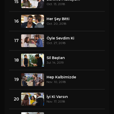
15
Oct. 13, 2018
Her Şey Bitti
16
Oct. 20, 2018
Öyle Sevdim Ki
17
Oct. 27, 2018
Sil Baştan
18
Jul. 14, 2019
Hep Kalbimizde
19
Nov. 10, 2018
İyi Ki Varsın
20
Nov. 17, 2018