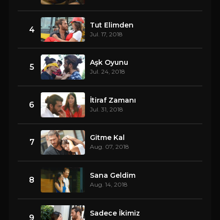
Tut Elimden
4
Jul. 17, 2018
Aşk Oyunu
5
Jul. 24, 2018
İtiraf Zamanı
6
Jul. 31, 2018
Gitme Kal
7
Aug. 07, 2018
Sana Geldim
8
Aug. 14, 2018
Sadece İkimiz
9