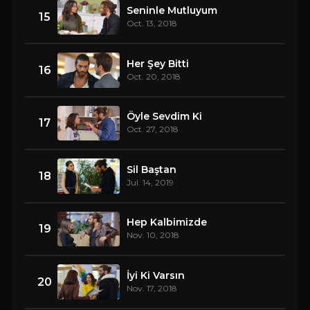
Seninle Mutluyum
15
Oct. 13, 2018
Her Şey Bitti
16
Oct. 20, 2018
Öyle Sevdim Ki
17
Oct. 27, 2018
Sil Baştan
18
Jul. 14, 2019
Hep Kalbimizde
19
Nov. 10, 2018
İyi Ki Varsın
20
Nov. 17, 2018