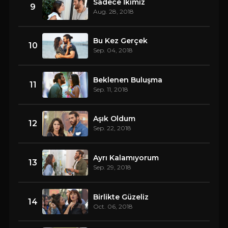
Sadece İkimiz
9
Aug. 28, 2018
Bu Kez Gerçek
10
Sep. 04, 2018
Beklenen Buluşma
11
Sep. 11, 2018
Aşık Oldum
12
Sep. 22, 2018
Ayrı Kalamıyorum
13
Sep. 29, 2018
Birlikte Güzeliz
14
Oct. 06, 2018