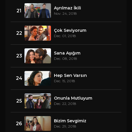
Ayrılmaz İkili
21
Nov. 24, 2018
Çok Seviyorum
22
Dec. 01, 2018
Sana Aşığım
23
Dec. 08, 2018
Hep Sen Varsın
24
Dec. 15, 2018
Onunla Mutluyum
25
Dec. 22, 2018
Bizim Sevgimiz
26
Dec. 29, 2018