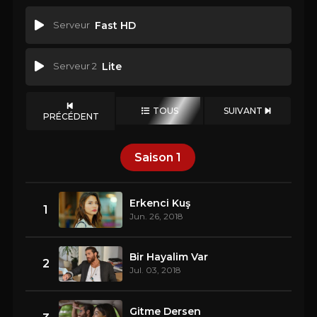
Serveur
Fast HD
Serveur 2
Lite
TOUS
SUIVANT
PRÉCÉDENT
Saison
1
Erkenci Kuş
1
Jun. 26, 2018
Bir Hayalim Var
2
Jul. 03, 2018
Gitme Dersen