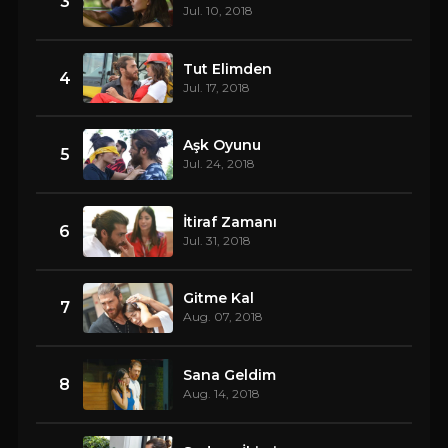
3
Jul. 10, 2018
Tut Elimden
4
Jul. 17, 2018
Aşk Oyunu
5
Jul. 24, 2018
İtiraf Zamanı
6
Jul. 31, 2018
Gitme Kal
7
Aug. 07, 2018
Sana Geldim
8
Aug. 14, 2018