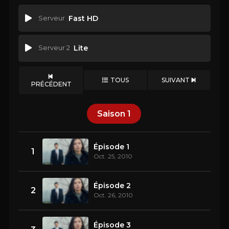
Serveur
Fast HD
Serveur 2
Lite
TOUS
SUIVANT
PRÉCÉDENT
Saison
1
Épisode 1
1
Oct. 25, 2010
Épisode 2
2
Oct. 26, 2010
Épisode 3