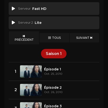
Serveur
Fast HD
Serveur 2
Lite
TOUS
SUIVANT
PRÉCÉDENT
Saison
1
Épisode 1
1
Oct. 25, 2010
Épisode 2
2
Oct. 26, 2010
Épisode 3