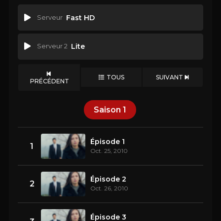
Serveur
Fast HD
Serveur 2
Lite
TOUS
SUIVANT
PRÉCÉDENT
Saison
1
Épisode 1
1
Oct. 25, 2010
Épisode 2
2
Oct. 26, 2010
Épisode 3