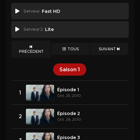
Serveur
Fast HD
Serveur 2
Lite
TOUS
SUIVANT
PRÉCÉDENT
Saison
1
Épisode 1
1
Oct. 25, 2010
Épisode 2
2
Oct. 26, 2010
Épisode 3