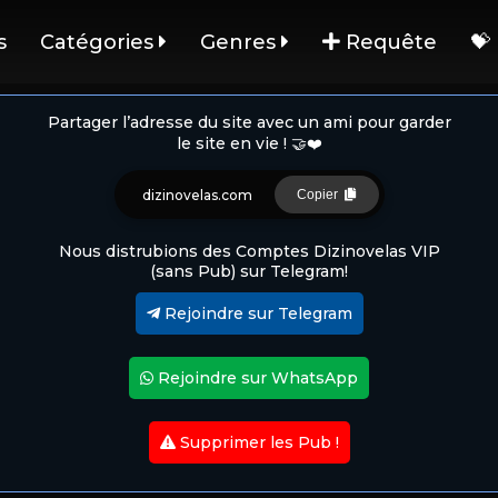
s
Catégories
Genres
Requête
💝
Partager l’adresse du site avec un ami pour garder
le site en vie ! 🤝❤️
dizinovelas.com
Copier
Nous distrubions des Comptes Dizinovelas VIP
(sans Pub) sur Telegram!
Rejoindre sur Telegram
Rejoindre sur WhatsApp
Supprimer les Pub !