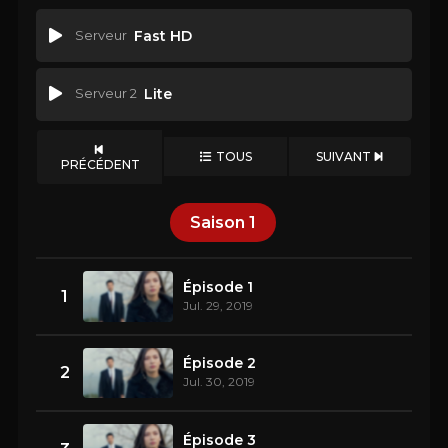
Serveur
Fast HD
Serveur 2
Lite
TOUS
SUIVANT
PRÉCÉDENT
Saison
1
Épisode 1
1
Jul. 29, 2019
Épisode 2
2
Jul. 30, 2019
Épisode 3