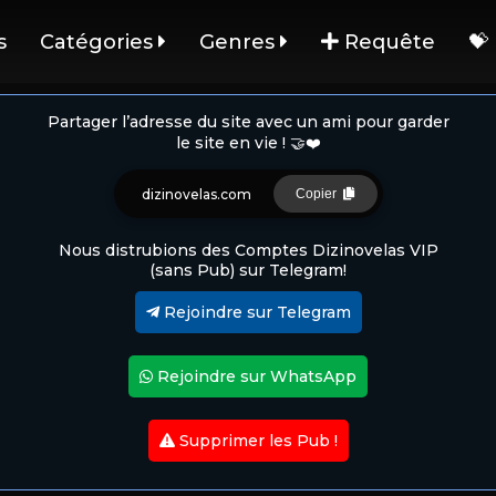
s
Catégories
Genres
Requête
💝
Partager l’adresse du site avec un ami pour garder
le site en vie ! 🤝❤️
dizinovelas.com
Copier
Nous distrubions des Comptes Dizinovelas VIP
(sans Pub) sur Telegram!
Rejoindre sur Telegram
Rejoindre sur WhatsApp
Supprimer les Pub !