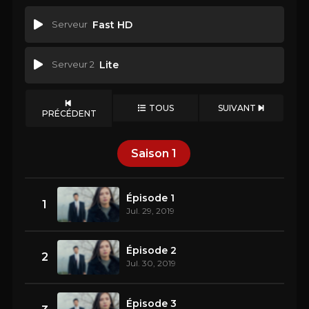
Serveur
Fast HD
Serveur 2
Lite
TOUS
SUIVANT
PRÉCÉDENT
Saison
1
Épisode 1
1
Jul. 29, 2019
Épisode 2
2
Jul. 30, 2019
Épisode 3