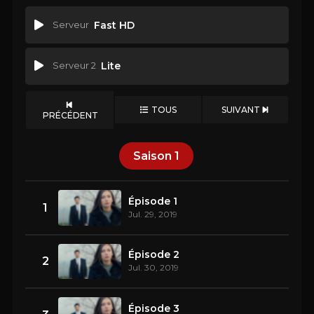
Serveur
Fast HD
Serveur 2
Lite
TOUS
SUIVANT
PRÉCÉDENT
Saison
1
Épisode 1
1
Jul. 29, 2019
Épisode 2
2
Jul. 30, 2019
Épisode 3