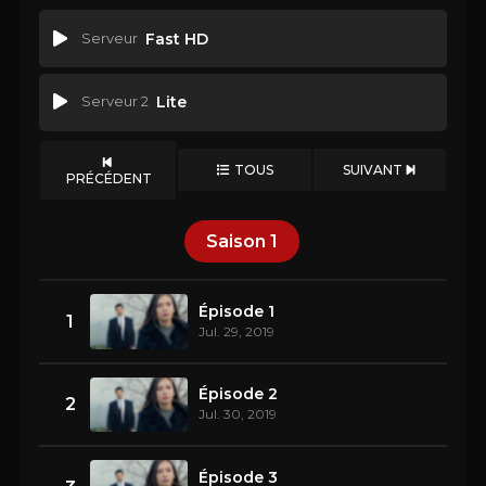
Serveur
Fast HD
Serveur 2
Lite
TOUS
SUIVANT
PRÉCÉDENT
Saison
1
Épisode 1
1
Jul. 29, 2019
Épisode 2
2
Jul. 30, 2019
Épisode 3