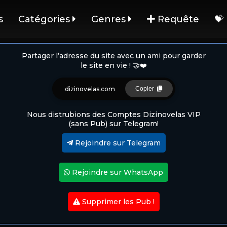
s
Catégories
Genres
Requête
💝
Partager l’adresse du site avec un ami pour garder
le site en vie ! 🤝❤️
dizinovelas.com
Copier
Nous distrubions des Comptes Dizinovelas VIP
(sans Pub) sur Telegram!
Rejoindre sur Telegram
Rejoindre sur WhatsApp
Supprimer les Pub !