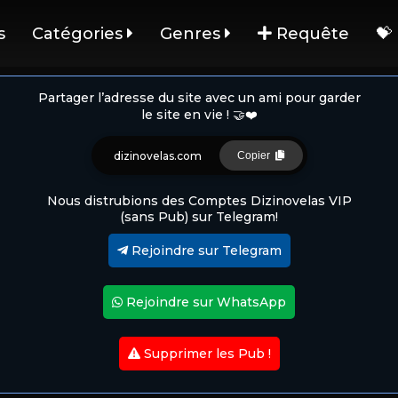
s
Catégories
Genres
Requête
💝
Partager l’adresse du site avec un ami pour garder
le site en vie ! 🤝❤️
dizinovelas.com
Copier
Nous distrubions des Comptes Dizinovelas VIP
(sans Pub) sur Telegram!
Rejoindre sur Telegram
Rejoindre sur WhatsApp
Supprimer les Pub !