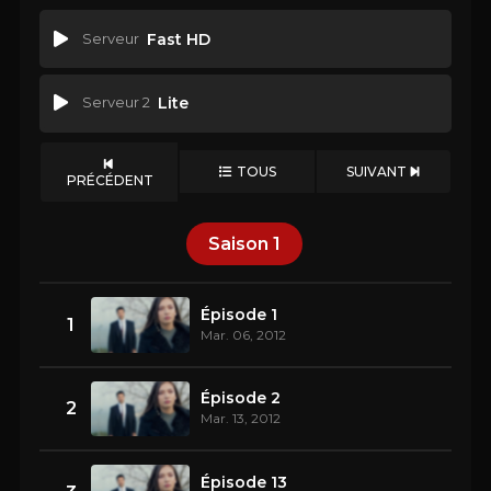
Serveur
Fast HD
Serveur 2
Lite
TOUS
SUIVANT
PRÉCÉDENT
Saison
1
Épisode 1
1
Mar. 06, 2012
Épisode 2
2
Mar. 13, 2012
Épisode 13