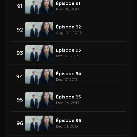
Épisode 91
91
Nov. 26, 2013
Épisode 92
92
Aug. 04, 2026
Épisode 93
93
Dec. 10, 2013
Épisode 94
94
Dec. 17, 2013
Épisode 95
95
Dec. 24, 2013
Épisode 96
96
Dec. 31, 2013