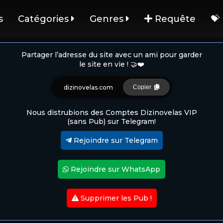
s
Catégories
Genres
Requête
💝
Partager l’adresse du site avec un ami pour garder
le site en vie ! 🤝❤️
dizinovelas.com
Copier
Nous distrubions des Comptes Dizinovelas VIP
(sans Pub) sur Telegram!
Rejoindre sur Telegram
Rejoindre sur WhatsApp
Supprimer les Pub !