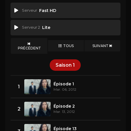
Serveur
Fast HD
Serveur 2
Lite
TOUS
SUIVANT
PRÉCÉDENT
Saison
1
Épisode 1
1
Mar. 06, 2012
Épisode 2
2
Mar. 13, 2012
Épisode 13