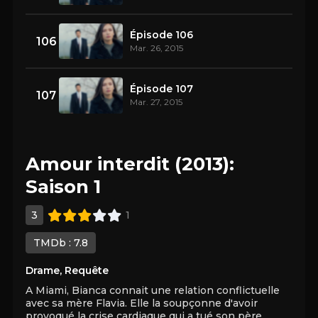
Épisode 106
106
Mar. 26, 2015
Épisode 107
107
Mar. 27, 2015
Amour interdit (2013):
Saison 1
3
1
TMDb : 7.8
Drame
,
Requête
A Miami, Bianca connait une relation conflictuelle
avec sa mère Flavia. Elle la soupçonne d'avoir
provoqué la crise cardiaque qui a tué son père.