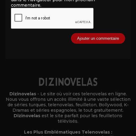
commentaire.
Alternative:
Dizinovelas
- Le site où voir ces telenovelas en ligne.
Nous vous offrons un accès illimité à une vaste sélection
de séries turques, telenovelas, feuilleton, Bollywood, K-
Dramas et séries espagnoles, le tout gratuitement.
Dizinovelas
est le site parfait pour les feuilletons
télévisés.
Les Plus Emblématiques Telenovelas :