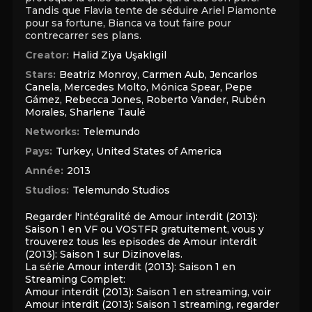
Tandis que Flavia tente de séduire Ariel Piamonte
pour sa fortune, Bianca va tout faire pour
contrecarrer ses plans.
Creator:
Halid Ziya Uşaklıgil
Stars:
Beatriz Monroy
,
Carmen Aub
,
Jencarlos
Canela
,
Mercedes Molto
,
Mónica Spear
,
Pepe
Gámez
,
Rebecca Jones
,
Roberto Vander
,
Rubén
Morales
,
Sharlene Taulé
Networks:
Telemundo
Pays:
Turkey
,
United States of America
Année:
2013
Studios:
Telemundo Studios
Regarder l'intégralité de Amour interdit (2013):
Saison 1 en VF ou VOSTFR gratuitement, vous y
trouverez tous les episodes de Amour interdit
(2013): Saison 1 sur Dizinovelas.
La série Amour interdit (2013): Saison 1 en
Streaming Complet:
Amour interdit (2013): Saison 1 en streaming, voir
Amour interdit (2013): Saison 1 streaming, regarder