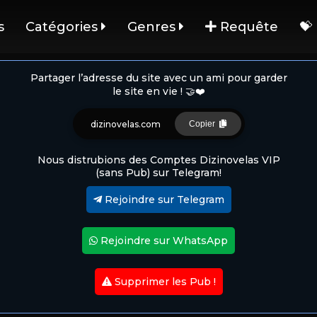
s
Catégories
Genres
Requête
💝
Partager l’adresse du site avec un ami pour garder
le site en vie ! 🤝❤️
dizinovelas.com
Copier
Nous distrubions des Comptes Dizinovelas VIP
(sans Pub) sur Telegram!
Rejoindre sur Telegram
Rejoindre sur WhatsApp
Supprimer les Pub !