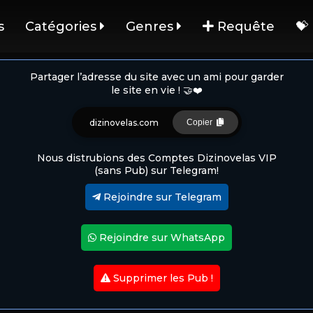
s
Catégories
Genres
Requête
💝
Partager l’adresse du site avec un ami pour garder
le site en vie ! 🤝❤️
dizinovelas.com
Copier
Nous distrubions des Comptes Dizinovelas VIP
(sans Pub) sur Telegram!
Rejoindre sur Telegram
Rejoindre sur WhatsApp
Supprimer les Pub !