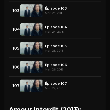
Épisode 103
103
Mar. 23, 2015
Épisode 104
104
Mar. 24, 2015
Épisode 105
105
Mar. 25, 2015
Épisode 106
106
Mar. 26, 2015
Épisode 107
107
Mar. 27, 2015
Amour interdit (2013):