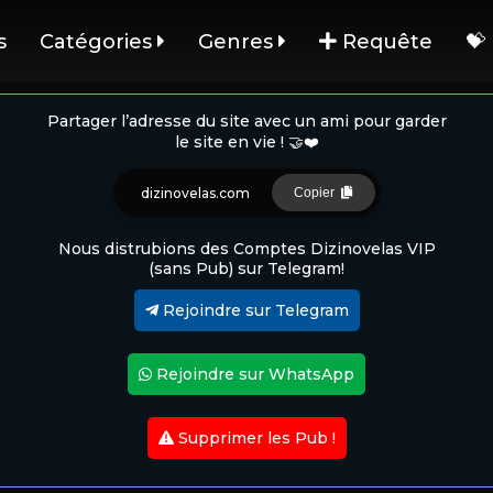
s
Catégories
Genres
Requête
💝
Partager l’adresse du site avec un ami pour garder
le site en vie ! 🤝❤️
dizinovelas.com
Copier
Nous distrubions des Comptes Dizinovelas VIP
(sans Pub) sur Telegram!
Rejoindre sur Telegram
Rejoindre sur WhatsApp
Supprimer les Pub !