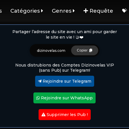
s
Catégories
Genres
Requête
💝
Partager l’adresse du site avec un ami pour garder
le site en vie ! 🤝❤️
dizinovelas.com
Copier
Nous distrubions des Comptes Dizinovelas VIP
(sans Pub) sur Telegram!
Rejoindre sur Telegram
Rejoindre sur WhatsApp
Supprimer les Pub !