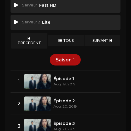
Serveur
Fast HD
Serveur 2
Lite
TOUS
SUIVANT
PRÉCÉDENT
Saison
1
Épisode 1
1
Aug. 19, 2019
Épisode 2
2
Aug. 20, 2019
Épisode 3
3
Aug. 21, 2019