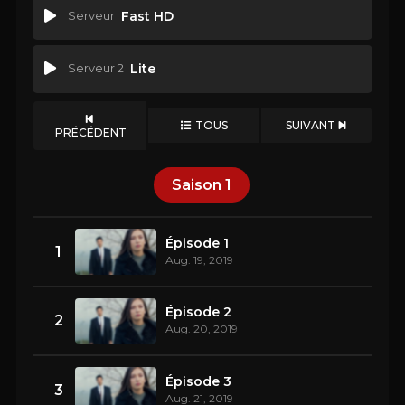
Serveur
Fast HD
Serveur 2
Lite
TOUS
SUIVANT
PRÉCÉDENT
Saison
1
Épisode 1
1
Aug. 19, 2019
Épisode 2
2
Aug. 20, 2019
Épisode 3
3
Aug. 21, 2019