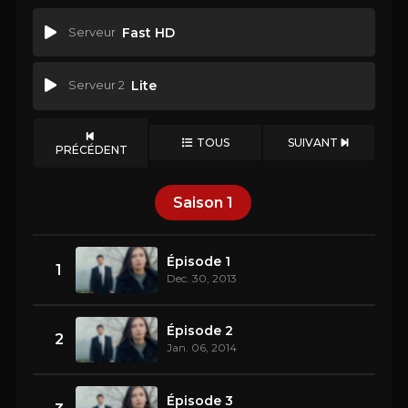
Serveur
Fast HD
Serveur 2
Lite
TOUS
SUIVANT
PRÉCÉDENT
Saison
1
Épisode 1
1
Dec. 30, 2013
Épisode 2
2
Jan. 06, 2014
Épisode 3