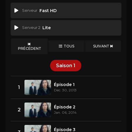
Serveur
Fast HD
Serveur 2
Lite
TOUS
SUIVANT
PRÉCÉDENT
Saison
1
Épisode 1
1
Dec. 30, 2013
Épisode 2
2
Jan. 06, 2014
Épisode 3