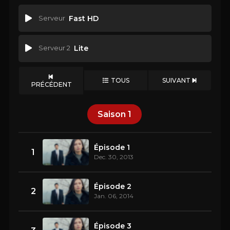
Serveur
Fast HD
Serveur 2
Lite
TOUS
SUIVANT
PRÉCÉDENT
Saison
1
Épisode 1
1
Dec. 30, 2013
Épisode 2
2
Jan. 06, 2014
Épisode 3