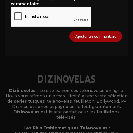
commentaire.
Alternative:
Dizinovelas
- Le site où voir ces telenovelas en ligne.
Nous vous offrons un accès illimité à une vaste sélection
de séries turques, telenovelas, feuilleton, Bollywood, K-
Dramas et séries espagnoles, le tout gratuitement.
Dizinovelas
est le site parfait pour les feuilletons
télévisés.
Les Plus Emblématiques Telenovelas :