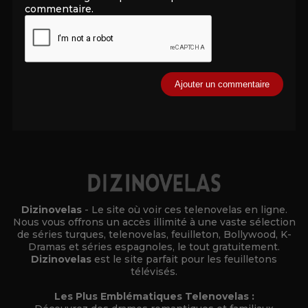
commentaire.
Alternative:
Dizinovelas
- Le site où voir ces telenovelas en ligne.
Nous vous offrons un accès illimité à une vaste sélection
de séries turques, telenovelas, feuilleton, Bollywood, K-
Dramas et séries espagnoles, le tout gratuitement.
Dizinovelas
est le site parfait pour les feuilletons
télévisés.
Les Plus Emblématiques Telenovelas :