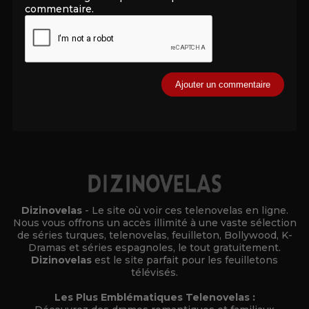
commentaire.
Alternative:
Dizinovelas
- Le site où voir ces telenovelas en ligne.
Nous vous offrons un accès illimité à une vaste sélection
de séries turques, telenovelas, feuilleton, Bollywood, K-
Dramas et séries espagnoles, le tout gratuitement.
Dizinovelas
est le site parfait pour les feuilletons
télévisés.
Les Plus Emblématiques Telenovelas :