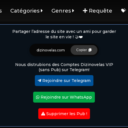
s
Catégories
Genres
Requête
💝
Partager l’adresse du site avec un ami pour garder
le site en vie ! 🤝❤️
dizinovelas.com
Copier
Nous distrubions des Comptes Dizinovelas VIP
(sans Pub) sur Telegram!
Rejoindre sur Telegram
Rejoindre sur WhatsApp
Supprimer les Pub !