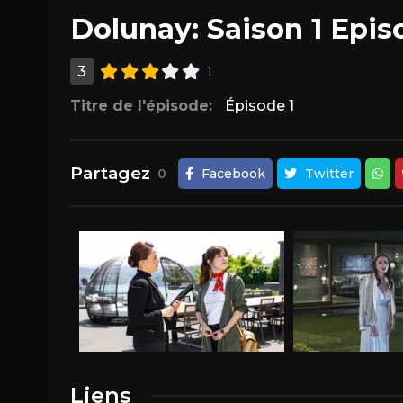
Dolunay: Saison 1 Epis
3
1
Titre de l'épisode:
Épisode 1
Partagez
0
Facebook
Twitter
Liens