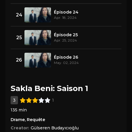
Épisode 24
24
Apr. 18, 2024
Épisode 25
25
Apr. 25, 2024
Épisode 26
26
May. 02, 2024
Sakla Beni: Saison 1
3
1
135 min
Drame
,
Requête
Creator:
Gülseren Budayıcıoğlu