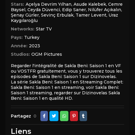
Stars:
Açelya Devrim Yılhan
,
Asude Kalebek
,
Cemre
Baysel
,
Ceyda Düvenci
,
Edip Saner
,
Nilüfer Açıkalın
,
Şenay Gürler
,
Sevinç Erbulak
,
Tamer Levent
,
Uraz
Kaygılaroğlu
Networks:
Star TV
Pays:
Turkey
Année:
2023
Studios:
OGM Pictures
Regarder l'intégralité de Sakla Beni: Saison 1 en VF
ou VOSTFR gratuitement, vous y trouverez tous les
episodes de Sakla Beni: Saison 1 sur Dizinovelas.
La série Sakla Beni: Saison 1 en Streaming Complet:
Sakla Beni: Saison 1 en streaming, voir Sakla Beni:
Saison 1 streaming, regarder sur Dizinovelas Sakla
Beni: Saison 1 en qualité HD.
Partagez
0
Liens