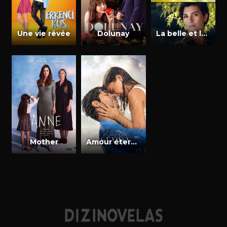
Une vie rêvée
Dolunay
La belle et le brave
Mother
Amour éternel (Kara Sevda)