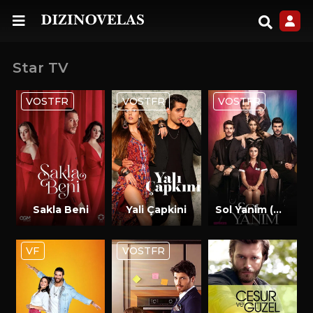
Star TV
VOSTFR
VOSTFR
VOSTFR
Sakla Beni
Yali Çapkini
Sol Yanim (Mon Coté Gauche)
VF
VOSTFR